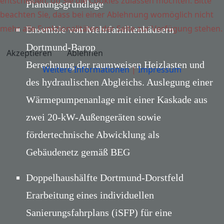
entscheiden, ob Sie die Cookies zulassen möchten. Bitte
Planungsgrundlage
beachten Sie, dass bei einer Ablehnung womöglich nicht
mehr alle Funktionalitäten der Seite zur Verfügung stehen.
Ensemble von Mehrfamilienhäusern
Dortmund-Barop
Akzeptieren
Ablehnen
Berechnung der raumweisen Heizlasten und
Weitere Informationen
|
Impressum
des hydraulischen Abgleichs. Auslegung einer
Wärmepumpenanlage mit einer Kaskade aus
zwei 20-kW-Außengeräten sowie
fördertechnische Abwicklung als
Gebäudenetz gemäß BEG
Doppelhaushälfte Dortmund-Dorstfeld
Erarbeitung eines individuellen
Sanierungsfahrplans (iSFP) für eine