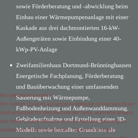
sowie Förderberatung und -abwicklung beim
Einbau einer Wärmepumpenanlage mit einer
Kaskade aus drei dachmontierten 16-kW-
Außengeräten sowie Einbindung einer 40-
kWp-PV-Anlage
Zweifamilienhaus Dortmund-Brünninghausen
Energetische Fachplanung, Förderberatung
und Bauüberwachung einer umfassenden
Wir benutzen Cookies
Sanierung mit Wärmepumpe,
Wir nutzen Cookies auf unserer Website. Einige von ihnen
Fußbodenheizung und Außenwanddämmung.
sind essenziell für den Betrieb der Seite, während andere
Gebäudeaufnahme und Erstellung eines 3D-
uns helfen, diese Website und die Nutzererfahrung zu
verbessern (Tracking Cookies). Sie können selbst
Modells sowie bemaßter Grundrisse als